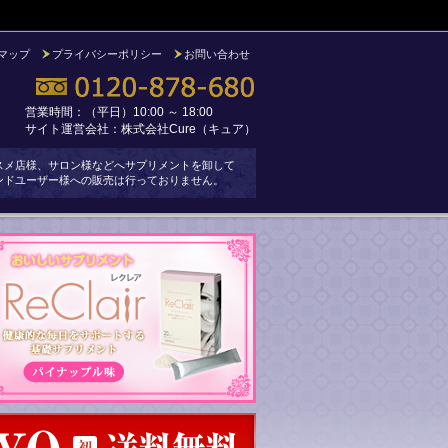
マップ
プライバシーポリシー
お問い合わせ
営業時間：（平日）10:00 ～ 18:00
サイト運営会社：株式会社Cure（キュア）
スメ店様、サロン様などへサプリメントを卸して
ンドユーザー様への販売は行っておりません。