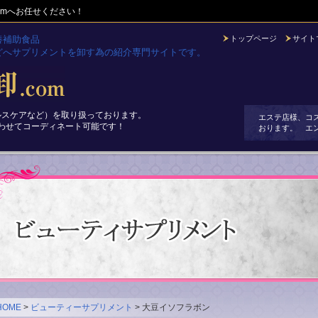
omへお任せください！
養補助食品
トップページ
サイト
どへサプリメントを卸す為の紹介専門サイトです。
ルスケアなど）を取り扱っております。
エステ店様、コ
わせてコーディネート可能です！
おります。 エ
HOME
>
ビューティーサプリメント
> 大豆イソフラボン