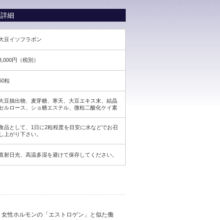
詳細
大豆イソフラボン
3,000円（税別）
60粒
大豆抽出物、麦芽糖、寒天、大豆エキス末、結晶
セルロース、ショ糖エステル、微粒二酸化ケイ素
食品として、1日に2粒程度を目安に水などでお召
し上がり下さい。
直射日光、高温多湿を避けて保存してください。
、女性ホルモンの「エストロゲン」と似た働