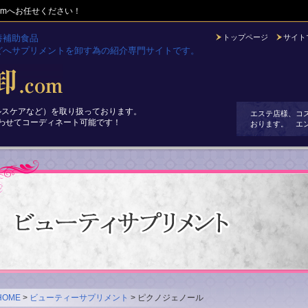
omへお任せください！
養補助食品
トップページ
サイト
どへサプリメントを卸す為の紹介専門サイトです。
ルスケアなど）を取り扱っております。
エステ店様、コ
わせてコーディネート可能です！
おります。 エ
HOME
>
ビューティーサプリメント
> ピクノジェノール