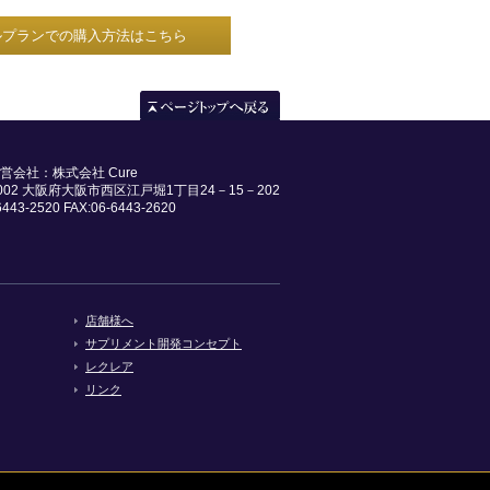
ルプランでの購入方法はこちら
営会社：株式会社 Cure
0002 大阪府大阪市西区江戸堀1丁目24－15－202
6443-2520 FAX:06-6443-2620
店舗様へ
サプリメント開発コンセプト
レクレア
リンク