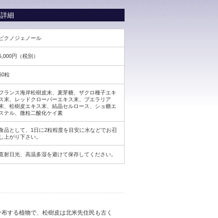
詳細
ピクノジェノール
5,000円（税別）
60粒
フランス海岸松樹皮末、麦芽糖、ザクロ種子エキ
ス末、レッドクローバーエキス末、プエラリア
末、松樹皮エキス末、結晶セルロース、ショ糖エ
ステル、微粒二酸化ケイ素
食品として、1日に2粒程度を目安に水などでお召
し上がり下さい。
直射日光、高温多湿を避けて保存してください。
分布する植物で、松樹皮は北米先住民も古く