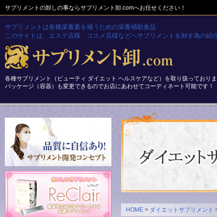
サプリメントの卸しの事ならサプリメント卸.comへお任せください！
サプリメントは各種栄養素を補うための栄養補助食品
このサイトは、エステ店様、コスメ店様などへサプリメントを卸す為の紹
各種サプリメント（ビューティ ダイエット ヘルスケアなど）を取り扱っており
パッケージ（容器）も変更できるのでお店にあわせてコーディネート可能です！
HOME
>
ダイエットサプリメント